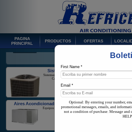
Inverter Mini-Splits
Amplia gama de ofertas de
productos incluyendo las
unidades de inversor y equipos
PAGINA
de alta eficiencia
PRODUCTOS
OFERTAS
LOCALI
PRINCIPAL
Bolet
Sistemas de Ducto
Sistemas Split Monofásicos con
Capacidad 1-5 Toneladas
First Name *
Email *
Aires Acondicionados Comerciales
Equipos Para Negocios, Hoteles
o Industria.
Optional: By entering your number, em
promotional messages, emails, and informati
not a condition of purchase. Message and 
HELP 
Sistemas Multi Zona
Equipo de flujo de refrigerante