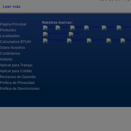
?? 9:00 AM – 12
Aire Acondicionado Sin
Tuberías y Sin Ductos, Alojados
Leer más
Todos Juntos, Normalmente
Ubicación
Para Enfriar Una Habitación.
Refricenter Orla
Nuestras marcas:
Página Principal
Fan Coils, Piso/Techos y Cassettes
2705 Eunice Ave
Orlando, FL 328
Fan Coils Para Una Amplia
Productos
Gama De Aplicaciones
Localidades
Registro
Calculadora BTU/H
Sobre Nosotros
Los espacios son
Contáctenos
Controles
?? Llame al: (40
Historia
?? Correo electró
Control, monitoreo y
Aplicar para Trabajo
automatización para sistemas de
refrigeración.
Aplicar para Crédito
17 de Marzo 20
Capacitación pa
Reclamos de Garantía
abril
Política de Privacidad
Refricenter se c
Política de Devoluciones
Motores & Componentes
entrenamientos p
Un motor eléctrico es una
máquina eléctrica que convierte
Acompáñanos el 
la energía eléctrica en energía
sesiones de 90
mecánica.
ayudar a los pr
mantenerse act
la industria, i
Herramientas
A2L, conocimie
para mejorar el 
Los instrumentos incluyen