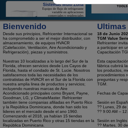
variable en aplicaciones
comerciales y residenciales
Bienvenido
Ultimas
On/Off Mini-Splits
On/Off Mini-Splits Ofrecen Un
Gran Valor Para El
Desde sus principios, Refricenter Internacional se
18 de Junio 20
Enfriamiento De Un Espacio
ha comprometido a ser el mejor distribuidor, con
TGM Value Seri
Aislado
almacenamiento, de equipos HVACR
Refricenter invit
(Calefacción, Ventilación, Aire Acondicionado y
a participar en 
Refrigeración), piezas y suministros.
Capacitación TG
Sistemas Sin Ducto de LG
Nuestras 10 localizadas a lo largo del Sur de la
Esta capacitación
Los Productos De Solo Zona Y
Multi-Zona de LG Baja Costos
Florida, ofrecen servicios desde Los Cayos de
fábrica cubrirá l
De Contratistas Y Ahorra Dinero
Florida, hasta el condado de St. Lucie. Nosotros
los productos, me
A Los Consumidores Sobre La
satisfacemos toda las necesidades de los
procedimientos 
Electricidad
contratistas de HVACR en el Sur de la Florida con
preguntas y resp
nuestra amplia linea de productos y servicios;
TGM.
Refrigeración
incluyendo nuestras marcas de Aire
Acondicionado principales como Bryant, Payne,
Fechas de Capac
Unidades Condensadoras,
evaporadores, cámaras frías y
Goodman, LG, y ClimateMaster. Refricenter
mucho más.
también tiene companias afiliadas en Puerto Rico
Sesión en Españ
y la República Dominicana, donde han sido los
?? Lunes, 29 de 
lideres en el mercado desde el ano 1960.
?? 9:00 AM – 12
Comenzando el 2018, ya habían 15 tiendas
Deshumidificadores, Portátiles y Aires
localizadas en Puerto Rico y otras 15 tiendas en la
Sesión en Inglés
República Dominicana.
?? Martes, 30 de
de Ventana