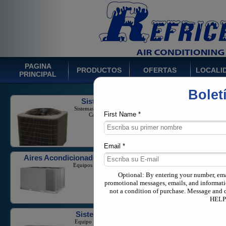
PAGINA
PRODUCTOS
OFERTAS
LOCALI
PRINCIPAL
Bolet
Sistemas de Ducto
Sistemas Split Monofásicos con
Capacidad 1-5 Toneladas
First Name *
Email *
Aires Acondicionados Comerciales
Equipos Para Negocios, Hoteles
o Industria.
Optional: By entering your number, em
promotional messages, emails, and informati
not a condition of purchase. Message and 
HELP 
Sistemas Multi Zona
Equipo de flujo de refrigerante
variable en aplicaciones