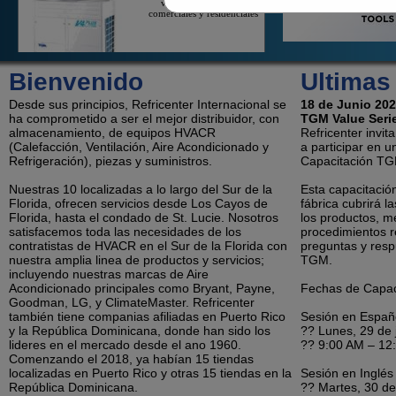
comerciales y residenciales
On/Off Mini-Splits
Bienvenido
Ultimas
On/Off Mini-Splits Ofrecen Un
Gran Valor Para El
Desde sus principios, Refricenter Internacional se
Enfriamiento De Un Espacio
18 de Junio 20
Aislado
ha comprometido a ser el mejor distribuidor, con
TGM Value Seri
almacenamiento, de equipos HVACR
Refricenter invit
(Calefacción, Ventilación, Aire Acondicionado y
a participar en 
Refrigeración), piezas y suministros.
Capacitación TG
Sistemas Sin Ducto de LG
Los Productos De Solo Zona Y
Nuestras 10 localizadas a lo largo del Sur de la
Esta capacitación
Multi-Zona de LG Baja Costos
Florida, ofrecen servicios desde Los Cayos de
De Contratistas Y Ahorra Dinero
fábrica cubrirá l
A Los Consumidores Sobre La
Florida, hasta el condado de St. Lucie. Nosotros
los productos, me
Electricidad
satisfacemos toda las necesidades de los
procedimientos 
contratistas de HVACR en el Sur de la Florida con
preguntas y resp
nuestra amplia linea de productos y servicios;
TGM.
Refrigeración
incluyendo nuestras marcas de Aire
Unidades Condensadoras,
Acondicionado principales como Bryant, Payne,
Fechas de Capac
evaporadores, cámaras frías y
Goodman, LG, y ClimateMaster. Refricenter
mucho más.
también tiene companias afiliadas en Puerto Rico
Sesión en Españ
y la República Dominicana, donde han sido los
?? Lunes, 29 de 
lideres en el mercado desde el ano 1960.
?? 9:00 AM – 12
Comenzando el 2018, ya habían 15 tiendas
Deshumidificadores, Portátiles y Aires
localizadas en Puerto Rico y otras 15 tiendas en la
Sesión en Inglés
de Ventana
República Dominicana.
?? Martes, 30 de
Aire Acondicionado Sin