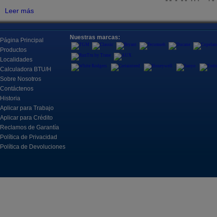
?? 9:00 AM – 12
Tuberías y Sin Ductos, Alojados
Leer más
Todos Juntos, Normalmente
Para Enfriar Una Habitación.
Ubicación
Refricenter Orla
Fan Coils, Piso/Techos y Cassettes
Nuestras marcas:
Página Principal
2705 Eunice Ave
Fan Coils Para Una Amplia
Orlando, FL 328
Productos
Gama De Aplicaciones
Localidades
Registro
Calculadora BTU/H
Sobre Nosotros
Los espacios son
Contáctenos
Controles
?? Llame al: (40
Historia
Control, monitoreo y
?? Correo electró
automatización para sistemas de
Aplicar para Trabajo
refrigeración.
Aplicar para Crédito
17 de Marzo 20
Capacitación pa
Reclamos de Garantía
abril
Política de Privacidad
Refricenter se c
Motores & Componentes
Política de Devoluciones
entrenamientos p
Un motor eléctrico es una
máquina eléctrica que convierte
la energía eléctrica en energía
Acompáñanos el 
mecánica.
sesiones de 90
ayudar a los pr
mantenerse act
la industria, i
Herramientas
A2L, conocimie
Los instrumentos incluyen
para mejorar el 
detección de fugas de