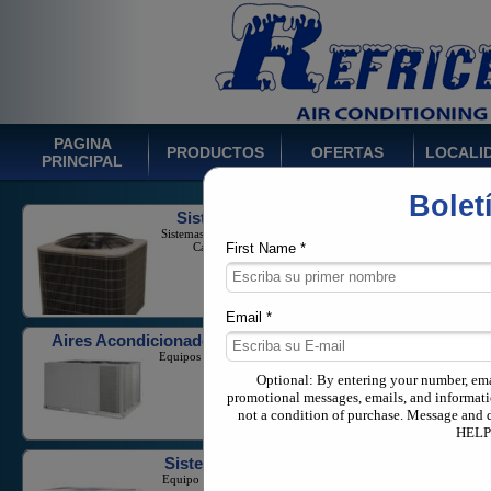
PAGINA
PRODUCTOS
OFERTAS
LOCALI
PRINCIPAL
Bolet
Sistemas de Ducto
Sistemas Split Monofásicos con
Capacidad 1-5 Toneladas
First Name *
Email *
Aires Acondicionados Comerciales
Equipos Para Negocios, Hoteles
o Industria.
Optional: By entering your number, em
promotional messages, emails, and informati
not a condition of purchase. Message and 
HELP 
Sistemas Multi Zona
Equipo de flujo de refrigerante
variable en aplicaciones