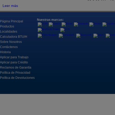
?? 9:00 AM – 12
Tuberías y Sin Ductos, Alojados
Leer más
Todos Juntos, Normalmente
Para Enfriar Una Habitación.
Ubicación
Refricenter Orla
Fan Coils, Piso/Techos y Cassettes
Nuestras marcas:
Página Principal
2705 Eunice Ave
Fan Coils Para Una Amplia
Orlando, FL 328
Productos
Gama De Aplicaciones
Localidades
Registro
Calculadora BTU/H
Sobre Nosotros
Los espacios son
Contáctenos
Controles
?? Llame al: (40
Historia
Control, monitoreo y
?? Correo electró
automatización para sistemas de
Aplicar para Trabajo
refrigeración.
Aplicar para Crédito
17 de Marzo 20
Capacitación pa
Reclamos de Garantía
abril
Política de Privacidad
Refricenter se c
Motores & Componentes
Política de Devoluciones
entrenamientos p
Un motor eléctrico es una
máquina eléctrica que convierte
la energía eléctrica en energía
Acompáñanos el 
mecánica.
sesiones de 90
ayudar a los pr
mantenerse act
la industria, i
Herramientas
A2L, conocimie
Los instrumentos incluyen
para mejorar el 
detección de fugas de