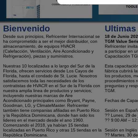
comerciales y residenciales
On/Off Mini-Splits
Bienvenido
Ultimas
On/Off Mini-Splits Ofrecen Un
Gran Valor Para El
Desde sus principios, Refricenter Internacional se
Enfriamiento De Un Espacio
18 de Junio 20
Aislado
ha comprometido a ser el mejor distribuidor, con
TGM Value Seri
almacenamiento, de equipos HVACR
Refricenter invit
(Calefacción, Ventilación, Aire Acondicionado y
a participar en 
Refrigeración), piezas y suministros.
Capacitación TG
Sistemas Sin Ducto de LG
Los Productos De Solo Zona Y
Nuestras 10 localizadas a lo largo del Sur de la
Esta capacitación
Multi-Zona de LG Baja Costos
Florida, ofrecen servicios desde Los Cayos de
De Contratistas Y Ahorra Dinero
fábrica cubrirá l
A Los Consumidores Sobre La
Florida, hasta el condado de St. Lucie. Nosotros
los productos, me
Electricidad
satisfacemos toda las necesidades de los
procedimientos 
contratistas de HVACR en el Sur de la Florida con
preguntas y resp
nuestra amplia linea de productos y servicios;
TGM.
Refrigeración
incluyendo nuestras marcas de Aire
Unidades Condensadoras,
Acondicionado principales como Bryant, Payne,
Fechas de Capac
evaporadores, cámaras frías y
Goodman, LG, y ClimateMaster. Refricenter
mucho más.
también tiene companias afiliadas en Puerto Rico
Sesión en Españ
y la República Dominicana, donde han sido los
?? Lunes, 29 de 
lideres en el mercado desde el ano 1960.
?? 9:00 AM – 12
Comenzando el 2018, ya habían 15 tiendas
Deshumidificadores, Portátiles y Aires
localizadas en Puerto Rico y otras 15 tiendas en la
Sesión en Inglés
de Ventana
República Dominicana.
?? Martes, 30 de
Aire Acondicionado Sin